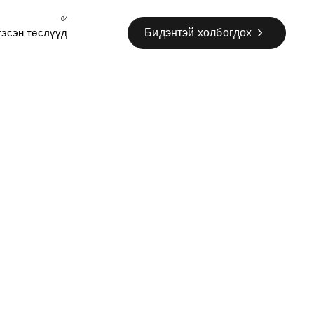
04
Б
и
д
э
н
т
э
й
х
о
л
б
о
г
д
о
х
гэсэн төслүүд