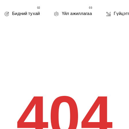
02
03
Бидний тухай
Үйл ажиллагаа
Гүйцэт
404