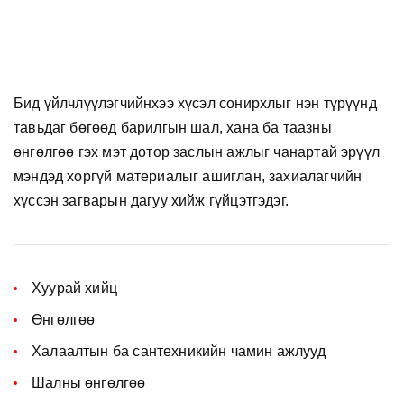
Бид үйлчлүүлэгчийнхээ хүсэл сонирхлыг нэн түрүүнд
тавьдаг бөгөөд барилгын шал, хана ба таазны
өнгөлгөө гэх мэт дотор заслын ажлыг чанартай эрүүл
мэндэд хоргүй материалыг ашиглан, захиалагчийн
хүссэн загварын дагуу хийж гүйцэтгэдэг.
Хуурай хийц
Өнгөлгөө
Халаалтын ба сантехникийн чамин ажлууд
Шалны өнгөлгөө