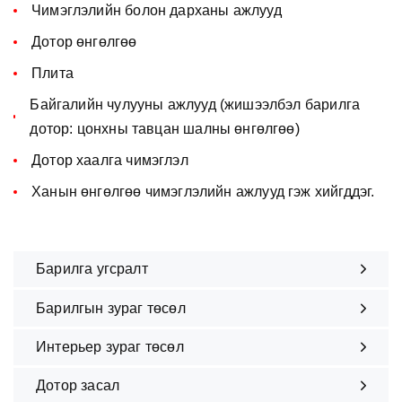
Чимэглэлийн болон дарханы ажлууд
Дотор өнгөлгөө
Плита
Байгалийн чулууны ажлууд (жишээлбэл барилга
дотор: цонхны тавцан шалны өнгөлгөө)
Дотор хаалга чимэглэл
Ханын өнгөлгөө чимэглэлийн ажлууд гэж хийгддэг.
Барилга угсралт
Барилгын зураг төсөл
Интерьер зураг төсөл
Дотор засал