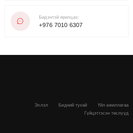
Бидэнтэй ярилцах:
+976 7010 6307
Эхлэл
Бидний тухай
Үйл ажиллагаа
Гүйцэтгэсэн төслүүд