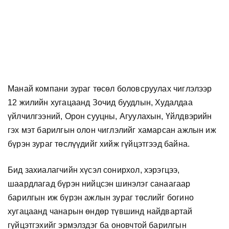
Манай компани зураг төсөл боловсруулах чиглэлээр
12 жилийн хугацаанд Зочид буудлын, Худалдаа
үйлчилгээний, Орон сууцны, Агуулахын, Үйлдвэрийн
гэх мэт барилгын олон чиглэлийг хамарсан ажлын иж
бүрэн зураг төслүүдийг хийж гүйцэтгээд байна.
Бид захиалагчийн хүсэл сонирхол, хэрэгцээ,
шаардлагад бүрэн нийцсэн шинэлэг санаагаар
барилгын иж бүрэн ажлын зураг төслийг богино
хугацаанд чанарын өндөр түвшинд найдвартай
гүйцэтгэхийг эрмэлздэг ба оновчтой барилгын