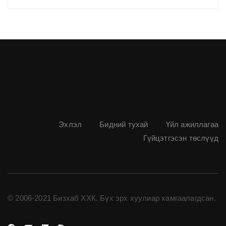
Эхлэл
Бидний тухай
Үйл ажиллагаа
Гүйцэтгэсэн төслүүд
© 2006-2021 Бизхаб ХХК. Бүх эрх хуулиар хамгаалагдсан.