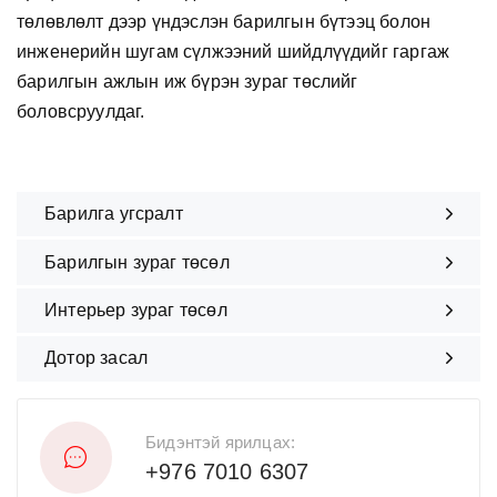
төлөвлөлт дээр үндэслэн барилгын бүтээц болон
инженерийн шугам сүлжээний шийдлүүдийг гаргаж
барилгын ажлын иж бүрэн зураг төслийг
боловсруулдаг.
Барилга угсралт
Барилгын зураг төсөл
Интерьер зураг төсөл
Дотор засал
Бидэнтэй ярилцах:
+976 7010 6307