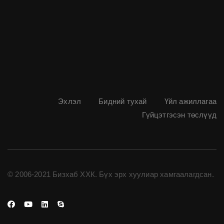
Эхлэл
Бидний тухай
Үйл ажиллагаа
Гүйцэтгэсэн төслүүд
© 2006-2021 Бизхаб ХХК. Бүх эрх хуулиар хамгаалагдсан.