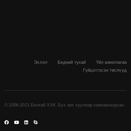
Эхлэл
Бидний тухай
Үйл ажиллагаа
Гүйцэтгэсэн төслүүд
© 2006-2021 Бизхаб ХХК. Бүх эрх хуулиар хамгаалагдсан.