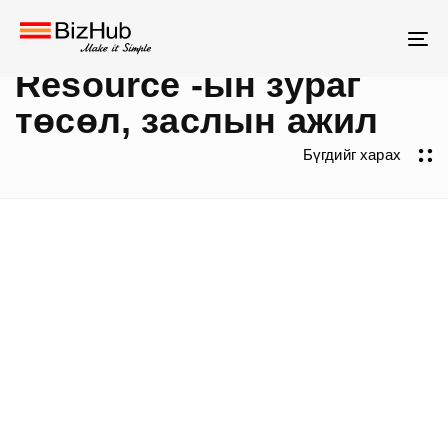
Skip
Skip
South Gobi Energy
links
to
To
primary
Resource -ын зураг
na
navigation
төсөл, заслын ажил
Skip
to
Бүгдийг харах
content