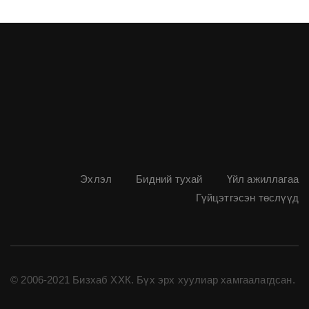
Эхлэл
Бидний тухай
Үйл ажиллагаа
Гүйцэтгэсэн төслүүд
© 2006-2021 Бизхаб ХХК. Бүх эрх хуулиар хамгаалагдсан.